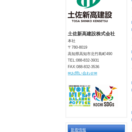
土佐新高建設株式会社
本社
〒780-8019
高知県高知市北竹島町490
TEL:088-832
-
3931
FAX:088
-
832
-
3536
✉お
問い合わ
せ✉
新着情報