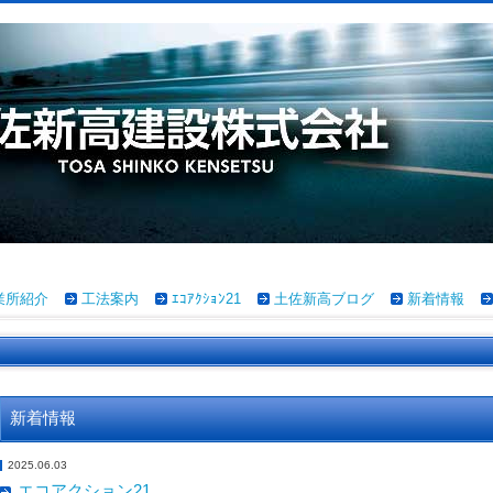
業所紹介
工法案内
ｴｺｱｸｼｮﾝ21
土佐新高ブログ
新着情報
新着情報
2025.06.03
エコアクション21